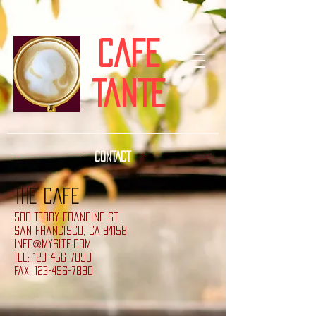
frischer
Kaffee
aus der
rösterei -
kuchen
-
bauernhofeis
-
herzhaftes
Cafe
Tante
CONTACT
The Cafe
500 Terry Francine
St.
San Francisco, CA
94158
info@mysite.com
Tel:
123-456-7890
Fax: 123-456-7890