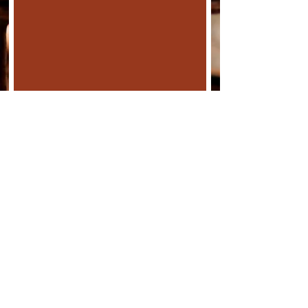
Submit
Cafe
Mit Kaffeerösterei
Tante
© 2026 by The Cafe Tante / 02730
Ebersbach - Neugersdorf / Oberer
Kirchweg 26 /
cafe-tante@posteo.de
Tel -
0163 7046416