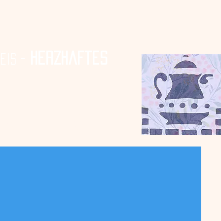
herzhaftes
-
feis
fahrt
More