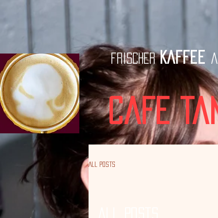
Kaffee
frischer
a
Cafe Ta
All Posts
All Posts