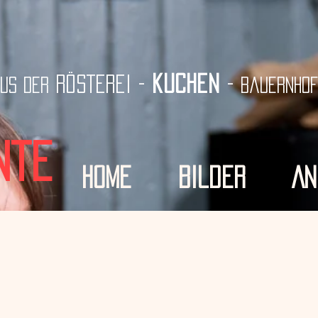
kuchen
rösterei -
-
us der
bauernho
nte
HOME
Bilder
An