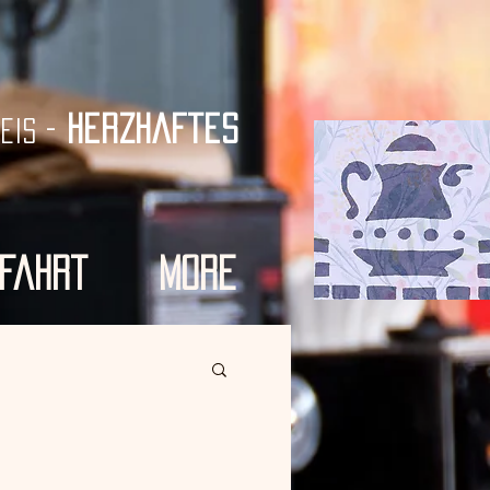
herzhaftes
-
feis
fahrt
More